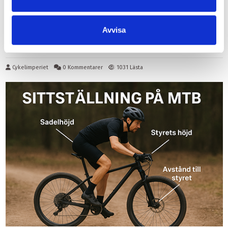
Att tänka på vid köp av cykeldäck – varför
punkteringsskyddade däck är ett smart val
Avvisa
Att tänka på vid köp av cykeldäck – varför punkteringsskyddade
däck är ett smart val
Läs mer
Cykelimperiet
0 Kommentarer
1031 Lästa