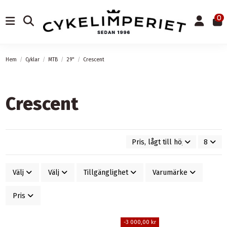
0
Hem
Cyklar
MTB
29"
Crescent
Crescent
Pris, lågt till högt
8
Välj
Välj
Tillgänglighet
Varumärke
Pris
-3 000,00 kr