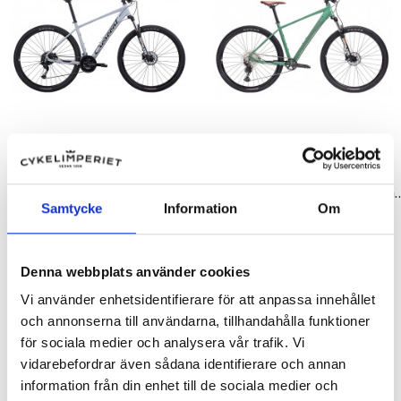
Cyklar
Cyklar
Crescent Modig M20, 29 tum, MTB 113 - 2026
Crescent Modig M10, 29 tum
Samtycke
Information
Om
6 495,00 kr
6 995,00 kr
10 995,00 kr
12 995,00 kr
Denna webbplats använder cookies
-7 500,00 kr
-11 000,00 kr
Vi använder enhetsidentifierare för att anpassa innehållet
och annonserna till användarna, tillhandahålla funktioner
för sociala medier och analysera vår trafik. Vi
vidarebefordrar även sådana identifierare och annan
information från din enhet till de sociala medier och