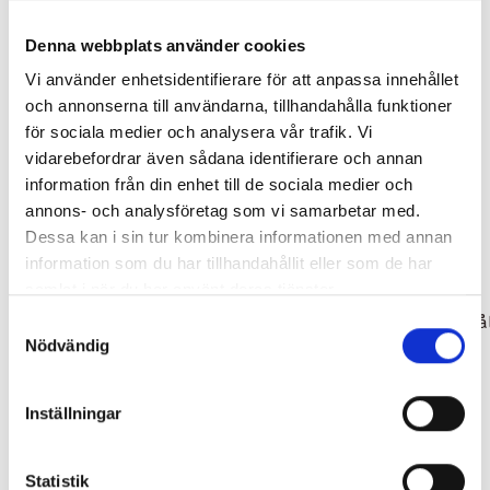
Denna webbplats använder cookies
Vi använder enhetsidentifierare för att anpassa innehållet
och annonserna till användarna, tillhandahålla funktioner
för sociala medier och analysera vår trafik. Vi
vidarebefordrar även sådana identifierare och annan
information från din enhet till de sociala medier och
annons- och analysföretag som vi samarbetar med.
Dessa kan i sin tur kombinera informationen med annan
information som du har tillhandahållit eller som de har
samlat i när du har använt deras tjänster.
Universal Axlar
Stolpar
Snabbkopplingsset svart, fram, bak och sadelstolpe
Sadelstolpe 19 x 300 mm stå
Samtyckesval
Nödvändig
189,00 kr
199,00 kr
Inställningar
Statistik