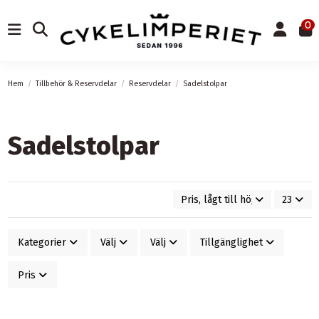
0
Hem
Tillbehör & Reservdelar
Reservdelar
Sadelstolpar
Sadelstolpar
Pris, lågt till högt
23
Kategorier
Välj
Välj
Tillgänglighet
Pris