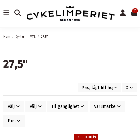
0
Hem
Cyklar
MTB
27,5"
27,5"
Pris, lågt till högt
3
Välj
Välj
Tillgänglighet
Varumärke
Pris
-3 000,00 kr