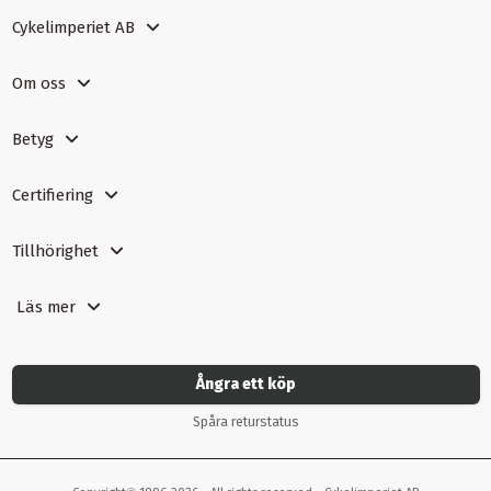
Cykelimperiet AB
Om oss
Betyg
Certifiering
Tillhörighet
Läs mer
Ångra ett köp
Spåra returstatus