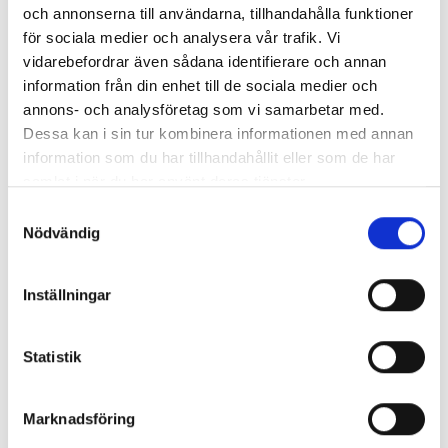
och annonserna till användarna, tillhandahålla funktioner
för sociala medier och analysera vår trafik. Vi
vidarebefordrar även sådana identifierare och annan
information från din enhet till de sociala medier och
annons- och analysföretag som vi samarbetar med.
Dessa kan i sin tur kombinera informationen med annan
information som du har tillhandahållit eller som de har
samlat i när du har använt deras tjänster.
Cyklar
Samtyckesval
Crescent Modig M10, 27,5 tum, MTB 112 - 2026
Nödvändig
6 995,00 kr
12 995,00 kr
Inställningar
27,5"
Statistik
Crescent
CYKELIMPERIETS BLOGG
Marknadsföring