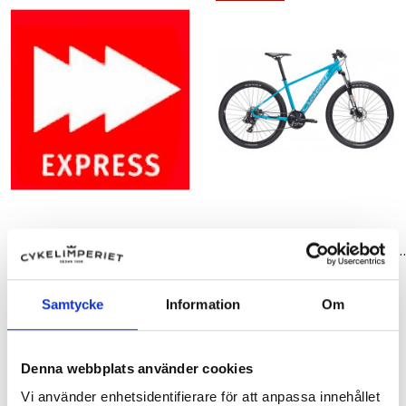
Cyklar
Cyklar
Express hantering för cyklar
Crescent Modig M40, 27,5 tum
199,00 kr
5 995,00 kr
8 995,00 kr
Samtycke
Information
Om
-6 000,00 kr
Denna webbplats använder cookies
Vi använder enhetsidentifierare för att anpassa innehållet