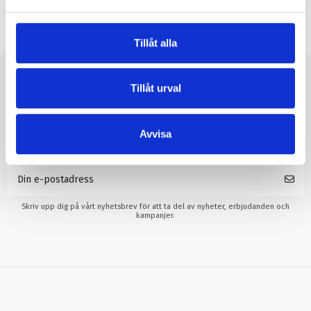
Nytt
Tillåt alla
Tillåt urval
Prenumerera på vårt
nyhetsbrev
Avvisa
Skriv upp dig på vårt nyhetsbrev för att ta del av nyheter, erbjudanden och
kampanjer.