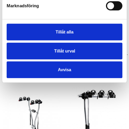
Marknadsföring
Tillåt alla
Tillbehör & Reservdelar
Tillbehör & Reservdelar
Tillåt urval
Lastramp thule
Utställningsstativ rakk xl för cykel upptill 29 tum mtb svart feedback sports
749,00 kr
799,00 kr
Avvisa