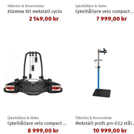
Tillbehör & Reservdelar
Cykelhållare & Stativ
Klämma till mekställ cyclo
Cykelhållare velo compact 2 för 2 cyklar 13-pin 
2 149,00 kr
7 999,00 kr
Cykelhållare & Stativ
Tillbehör & Reservdelar
Cykelhållare velo compact 3 för 3 cyklar 13-pin Thule
Mekställ profs prs-3.3.2
8 999,00 kr
10 999,00 kr