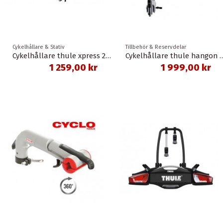
Cykelhållare & Stativ
Tillbehör & Reservdelar
Cykelhållare thule xpress 2 för 2 cyklar
Cykelhållare thule hangon 3 til
1 259,00 kr
1 999,00 kr