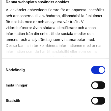
Denna webbplats använder cookies
Vi använder enhetsidentifierare för att anpassa innehållet
och annonserna till användarna, tillhandahålla funktioner
för sociala medier och analysera vår trafik. Vi
vidarebefordrar även sådana identifierare och annan
information från din enhet till de sociala medier och
annons- och analysföretag som vi samarbetar med.
Dessa kan i sin tur kombinera informationen med annan
information som du har tillhandahållit eller som de har
samlat i när du har använt deras tjänster.
Cykelhållare & Stativ
Tillbehör & Reservdelar
Ramadapter thule 982
Cykelhållare för dragkrok
Samtyckesval
499,00 kr
699,00 kr
Nödvändig
Inställningar
Statistik