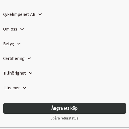
Cykelimperiet AB
Om oss
Betyg
Certifiering
Tillhörighet
Läs mer
Ångra ett köp
Spåra returstatus