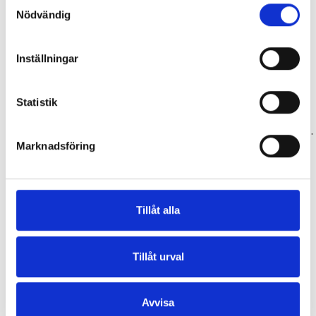
Samtyckesval
Nödvändig
Inställningar
Statistik
Tillbehör & Reservdelar
Tillbehör & Reservdelar
Smartphonehållare medium shapeheart
Smartphonehållare xl shapeheart
Marknadsföring
359,00 kr
359,00 kr
Tillåt alla
Tillåt urval
Avvisa