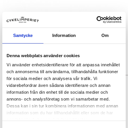
Samtycke
Information
Om
Denna webbplats använder cookies
Vi använder enhetsidentifierare för att anpassa innehållet
Mobilväskor
Tillbehör & Reservdelar
och annonserna till användarna, tillhandahålla funktioner
Universalhållare för mobil, gps mfl
Smartphonehållare xxl s
för sociala medier och analysera vår trafik. Vi
349,00 kr
359,00 kr
vidarebefordrar även sådana identifierare och annan
information från din enhet till de sociala medier och
annons- och analysföretag som vi samarbetar med.
Dessa kan i sin tur kombinera informationen med annan
information som du har tillhandahållit eller som de har
samlat i när du har använt deras tjänster.