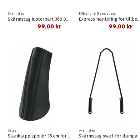
Skärmstag
Tillbehör & Reservdelar
Skärmstag justerbart 360-375 mm svart
Express hantering för til
99,00 kr
99,00 kr
Satser
Skärmstag
Stänklapp spoiler 15 cm för 42-45 mm skärmar sks
Skärmstag svart för dämpargaffel 4