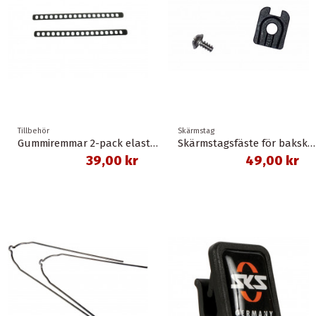
Tillbehör
Skärmstag
Gummiremmar 2-pack elastomer zefal
Skärmstagsfäste för bakskärm 46-622 lång plast skruv fäste svart sks
39,00 kr
49,00 kr