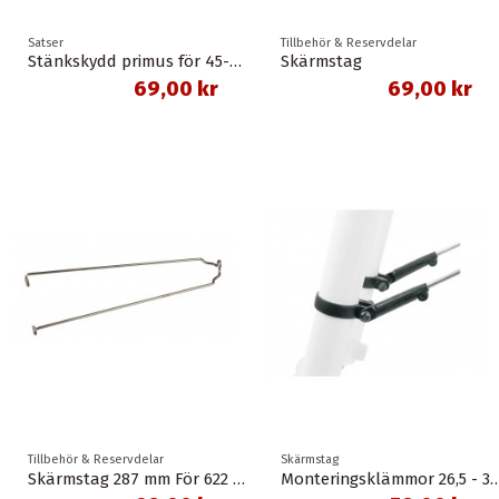
Satser
Tillbehör & Reservdelar
Stänkskydd primus för 45-46 mm skärm sks
Skärmstag
69,00 kr
69,00 kr
Tillbehör & Reservdelar
Skärmstag
Skärmstag 287 mm För 622 mm hjul
Monteringsklämmor 26,5 - 31 m