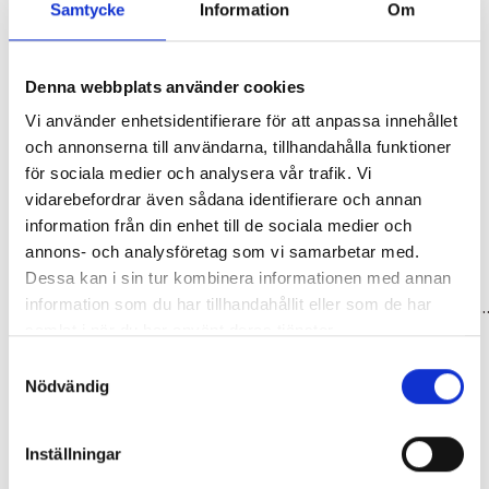
Samtycke
Information
Om
Denna webbplats använder cookies
Vi använder enhetsidentifierare för att anpassa innehållet
och annonserna till användarna, tillhandahålla funktioner
för sociala medier och analysera vår trafik. Vi
vidarebefordrar även sådana identifierare och annan
information från din enhet till de sociala medier och
annons- och analysföretag som vi samarbetar med.
Dessa kan i sin tur kombinera informationen med annan
Skärmstag
Skärmstag
information som du har tillhandahållit eller som de har
Monteringsklämmor 2 st 40-43 mm sks
Monteringsklämmor 2 st 34-37 mm
samlat i när du har använt deras tjänster.
79,00 kr
79,00 kr
Samtyckesval
Nödvändig
Inställningar