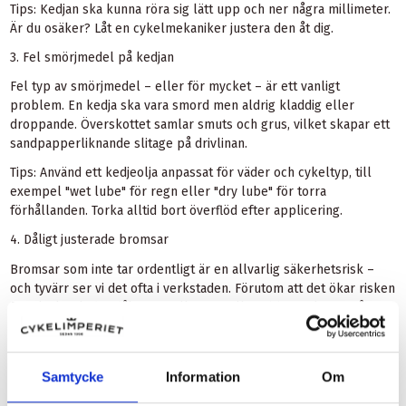
Tips: Kedjan ska kunna röra sig lätt upp och ner några millimeter.
Är du osäker? Låt en cykelmekaniker justera den åt dig.
3. Fel smörjmedel på kedjan
Fel typ av smörjmedel – eller för mycket – är ett vanligt
problem. En kedja ska vara smord men aldrig kladdig eller
droppande. Överskottet samlar smuts och grus, vilket skapar ett
sandpapperliknande slitage på drivlinan.
Tips: Använd ett kedjeolja anpassat för väder och cykeltyp, till
exempel "wet lube" för regn eller "dry lube" för torra
förhållanden. Torka alltid bort överflöd efter applicering.
4. Dåligt justerade bromsar
Bromsar som inte tar ordentligt är en allvarlig säkerhetsrisk –
och tyvärr ser vi det ofta i verkstaden. Förutom att det ökar risken
för olyckor leder dåliga inställningar till snabbare slitage på
bromsbelägg och fälgar eller skivor.
Tips: Testa bromsarna regelbundet. Känns de svampiga, tar ojämnt
eller skrapar? Då är det dags för en justering.
Samtycke
Information
Om
5. Smutsig drivlina