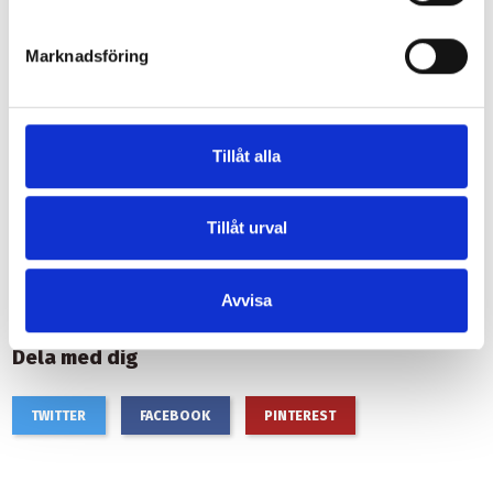
en förebyggande service.
Tips: Låt en verkstad gå igenom cykeln minst en gång per år. För
Marknadsföring
dig som cyklar mycket eller året runt rekommenderas service
oftare.
Sammanfattning
Tillåt alla
Genom att undvika dessa vanliga misstag kan du förlänga cykelns
livslängd, minska slitage och framför allt förbättra din säkerhet
och cykelglädje. Regelbunden kontroll, rätt smörjning och en
Tillåt urval
årlig service är investeringar som snabbt lönar sig – både i tid,
pengar och körkänsla.
Avvisa
Dela med dig
TWITTER
FACEBOOK
PINTEREST