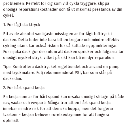
problemen. Perfekt för dig som vill cykla tryggare, slippa
onödiga reparationskostnader och få ut maximal prestanda av din
cykel.
1. För lågt däcktryck
Ett av de absolut vanligaste misstagen är för lågt lufttryck i
däcken. Detta leder inte bara till en trögare och mindre effektiv
cykling utan ökar också risken för så kallade nyp­punkteringar.
För mjuka däck gör dessutom att däcken spricker och fälgarna tar
onödigt mycket stryk, vilket på sikt kan bli en dyr reparation.
Tips: Kontrollera däcktrycket regelbundet och använd en pump
med tryckmätare. Följ rekommenderat PSI/bar som står på
däcksidan.
2. För hårt spänd kedja
En kedja som är för hårt spänd kan orsaka onödigt slitage på både
nav, växlar och vevparti. Många tror att en hårt spänd kedja
innebär mindre risk för att den ska hoppa, men det fungerar
tvärtom – kedjan behöver rörelseutrymme för att fungera
optimalt.