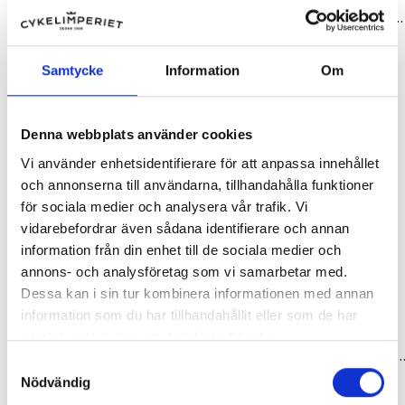
29"
27-28"
Slang 28-29 tum (47-62/622) dunlop 40 mm continental
Slang 28 tum (25-32/622-630) presta 42 mm Continental
119,00 kr
119,00 kr
Samtycke
Information
Om
Denna webbplats använder cookies
Vi använder enhetsidentifierare för att anpassa innehållet
och annonserna till användarna, tillhandahålla funktioner
för sociala medier och analysera vår trafik. Vi
vidarebefordrar även sådana identifierare och annan
information från din enhet till de sociala medier och
annons- och analysföretag som vi samarbetar med.
Dessa kan i sin tur kombinera informationen med annan
information som du har tillhandahållit eller som de har
samlat i när du har använt deras tjänster.
27-28"
27-28"
Slang 28 tum (32-47/622-635) presta 42 mm continental
Slang 27-28 tum (37/47-609/635) dunlop 35 mm sp
Samtyckesval
119,00 kr
119,00 kr
Nödvändig