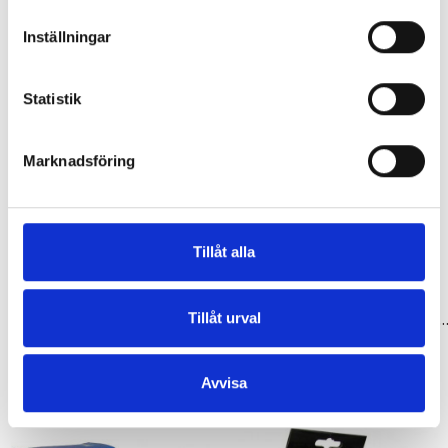
Inställningar
Statistik
Marknadsföring
Tillåt alla
27-28"
Tillbehör & Reservdelar
Tillåt urval
Slang 27-28 tum (28/40-609/635) dunlop spectra
Slang 27-28 tum (37/47-609/635) bil spe
119,00 kr
119,00 kr
Avvisa