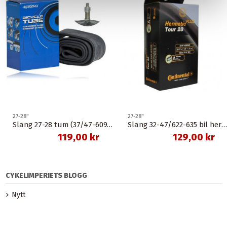
27-28"
27-28"
Slang 27-28 tum (37/47-609/635) dunlop 48 mm spectra
Slang 32-47/622-635 bil hermetic 40 mm continental
119,00 kr
129,00 kr
CYKELIMPERIETS BLOGG
Nytt