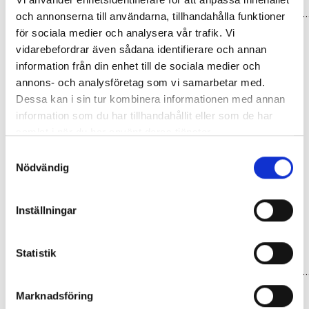
Tillbehör & Reservdelar
Tillbehör
Drevbultset fc-6703 inre drev, 5 st, m8 x 9,1 mm
Vevarmar par för steps utan drev 170 mm silver fc-e
och annonserna till användarna, tillhandahålla funktioner
289,00 kr
299,00 kr
för sociala medier och analysera vår trafik. Vi
vidarebefordrar även sådana identifierare och annan
information från din enhet till de sociala medier och
annons- och analysföretag som vi samarbetar med.
Dessa kan i sin tur kombinera informationen med annan
information som du har tillhandahållit eller som de har
samlat i när du har använt deras tjänster.
Samtyckesval
Nödvändig
Inställningar
Statistik
Tillbehör & Reservdelar
Tillbehör & Reservdelar
Spindel för framdrev e-going
Kedjedrev 50-T FC-5703, 130 mm, svart, 10-d
399,00 kr
599,00 kr
Marknadsföring