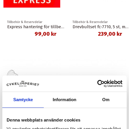
Tillbehör & Reservdelar
Tillbehör & Reservdelar
Express hantering för tillbehör
Drevbultset fc-7710, 5 st, m8 x 6 mm
99,00 kr
239,00 kr
Samtycke
Information
Om
Denna webbplats använder cookies
Vi använder enhetsidentifierare för att anpassa innehållet