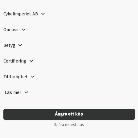
Cykelimperiet AB
Om oss
Betyg
Certifiering
Tillhörighet
Läs mer
Ångra ett köp
Spåra returstatus