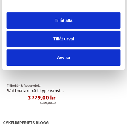
-1 000,00 kr
Tillåt alla
Tillåt urval
Avvisa
Tillbehör & Reservdelar
Wattmätare x0 t-type vänster arm och powermeter spindle dub wide 175 mm sram
3 779,00 kr
4 779,00 kr
CYKELIMPERIETS BLOGG