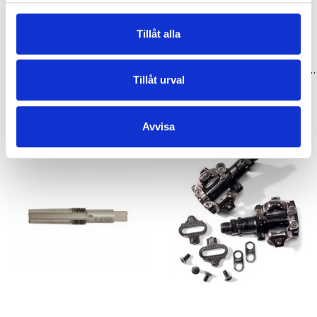
Tillåt alla
Tillbehör & Reservdelar
Tillbehör & Reservdelar
Pedaler pd-c09 9/16 tum silver/svart xlc
Gängreparations verktyg 9/16 tum vänster för pedalarmar
Tillåt urval
319,00 kr
419,00 kr
Avvisa