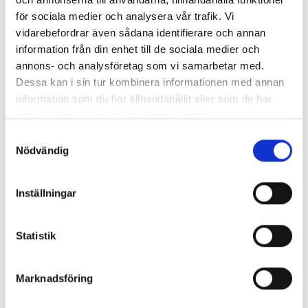
för sociala medier och analysera vår trafik. Vi
vidarebefordrar även sådana identifierare och annan
information från din enhet till de sociala medier och
annons- och analysföretag som vi samarbetar med.
Dessa kan i sin tur kombinera informationen med annan
information som du har tillhandahållit eller som de har
9/16"
9/16"
samlat i när du har använt deras tjänster.
Pedaler 9/16 vp-558 tec
Pedaler City 607
279,00 kr
279,00 kr
Samtyckesval
Nödvändig
Inställningar
Statistik
Marknadsföring