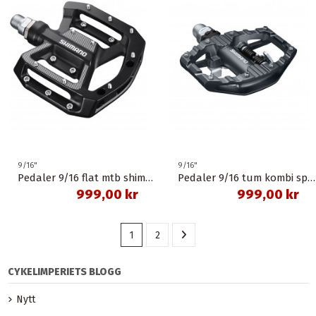
9/16"
9/16"
Pedaler 9/16 flat mtb shimano
Pedaler 9/16 tum kombi spd pd-eh500 shimano
999,00 kr
999,00 kr
1
2
CYKELIMPERIETS BLOGG
Nytt