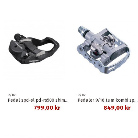
9/16"
9/16"
Pedal spd-sl pd-rs500 shimano
Pedaler 9/16 tum kombi spd pd-m324 shimano
799,00 kr
849,00 kr