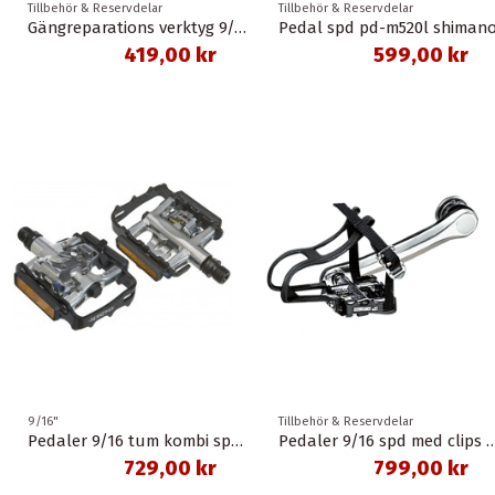
Tillbehör & Reservdelar
Tillbehör & Reservdelar
Gängreparations verktyg 9/16 tum höger för pedalarmar av aluminium
Pedal spd pd-m520l shiman
419,00 kr
599,00 kr
9/16"
Tillbehör & Reservdelar
Pedaler 9/16 tum kombi spd vp-131 spectra
Pedaler 9/16 spd med cli
729,00 kr
799,00 kr