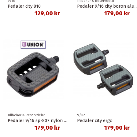
9/16"
Tillbehör & Reservdelar
Pedaler city 810
Pedaler 9/16 city boron 
129,00 kr
179,00 kr
Tillbehör & Reservdelar
9/16"
Pedaler 9/16 sp-807 nylon union
Pedaler city ergo
179,00 kr
179,00 kr