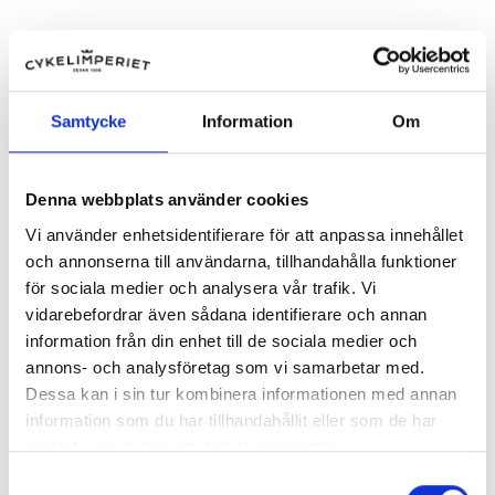
Tillbehör & Reservdelar
Kulor
Kulor 1/8 tum 72 st
Kulsats med fett
49,00 kr
89,00 kr
Samtycke
Information
Om
Denna webbplats använder cookies
Vi använder enhetsidentifierare för att anpassa innehållet
och annonserna till användarna, tillhandahålla funktioner
för sociala medier och analysera vår trafik. Vi
vidarebefordrar även sådana identifierare och annan
information från din enhet till de sociala medier och
annons- och analysföretag som vi samarbetar med.
Dessa kan i sin tur kombinera informationen med annan
information som du har tillhandahållit eller som de har
samlat i när du har använt deras tjänster.
Samtyckesval
Tillbehör & Reservdelar
Tillbehör & Reservdelar