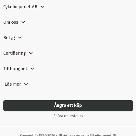
Cykelimperiet AB
Om oss
Betyg
Certifiering
Tillhörighet
Läs mer
Ångra ett köp
Spåra returstatus
©
Copyright
1996-2026 - All rights reserved - Cykelimperiet AB