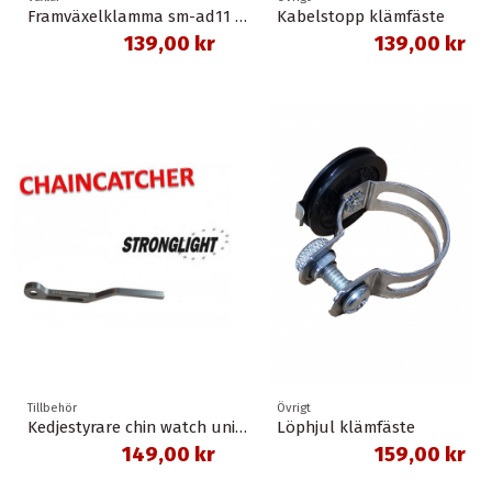
Framväxelklamma sm-ad11 för lött fäste, 31,8 mm shimano
Kabelstopp klämfäste
139,00 kr
139,00 kr
Tillbehör
Övrigt
Kedjestyrare chin watch universal
Löphjul klämfäste
149,00 kr
159,00 kr