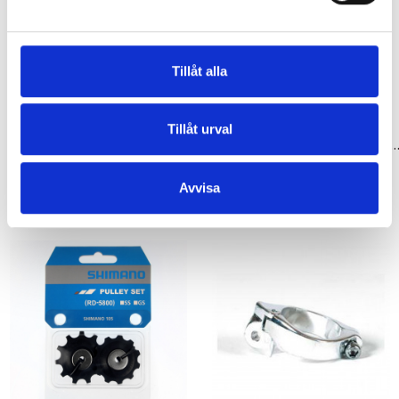
Tillåt alla
Tillåt urval
Tillbehör & Reservdelar
Tillbehör & Reservdelar
Rulltrissor 11-del rd-5800-ss 11-t slx shimano
Rulltrissor 11-del rd-r7000 11-t 105 shi
129,00 kr
139,00 kr
Avvisa