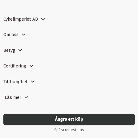
Cykelimperiet AB
Om oss
Betyg
Certifiering
Tillhörighet
Läs mer
Ångra ett köp
Spåra returstatus