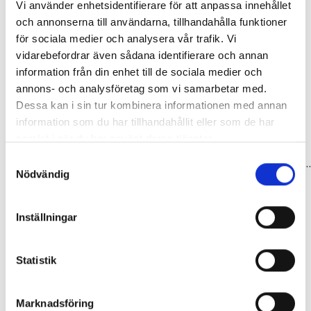
Vi använder enhetsidentifierare för att anpassa innehållet
och annonserna till användarna, tillhandahålla funktioner
för sociala medier och analysera vår trafik. Vi
vidarebefordrar även sådana identifierare och annan
information från din enhet till de sociala medier och
annons- och analysföretag som vi samarbetar med.
Dessa kan i sin tur kombinera informationen med annan
information som du har tillhandahållit eller som de har
samlat i när du har använt deras tjänster.
Tillbehör & Reservdelar
Tillbehör & Reservdelar
Samtyckesval
Rulltrissor 8-del 13/15-t altus Shimano
Rulltrissor 6/8-del alivio/acera 13-t shimano
Nödvändig
119,00 kr
119,00 kr
Inställningar
Statistik
Marknadsföring