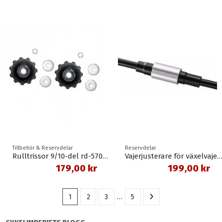
Tillbehör & Reservdelar
Reservdelar
Rulltrissor 9/10-del rd-5700 11-t 105/deore/sora shimano
Vajerjusterare för växelvajer 2-pack shi
179,00 kr
199,00 kr
1
2
3
…
5