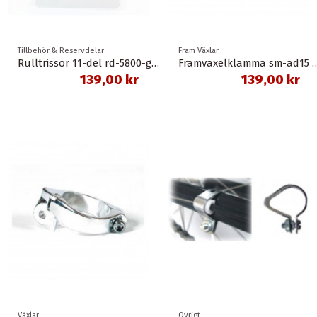
Tillbehör & Reservdelar
Fram Växlar
Rulltrissor 11-del rd-5800-gs 11-t 105 shimano
Framväxelklamma sm-ad15 för lött fä
139,00 kr
139,00 kr
Växlar
Övrigt