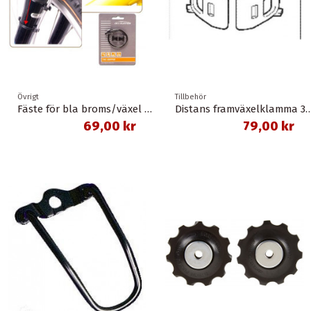
Övrigt
Tillbehör
Fäste för bla broms/växel vajer/slang
Distans framväxelklamma 34,9 mm till 
69,00 kr
79,00 kr