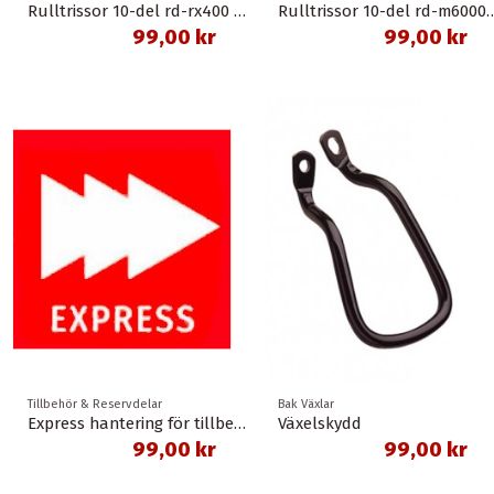
Rulltrissor 10-del rd-rx400 11-t grx shimano
Rulltrissor 10-del rd-m6000-gs 
99,00 kr
99,00 kr
Tillbehör & Reservdelar
Bak Växlar
Express hantering för tillbehör
Växelskydd
99,00 kr
99,00 kr