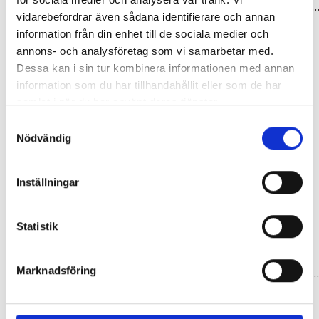
Vevparti 38-t 170 mm 3/32 tum 107 mm disc
Vevparti 42-t 170 mm 3/32 tum 92 mm 
vidarebefordrar även sådana identifierare och annan
399,00 kr
399,00 kr
information från din enhet till de sociala medier och
annons- och analysföretag som vi samarbetar med.
Dessa kan i sin tur kombinera informationen med annan
information som du har tillhandahållit eller som de har
samlat i när du har använt deras tjänster.
Samtyckesval
Nödvändig
Inställningar
Statistik
Tillbehör & Reservdelar
Tillbehör & Reservdelar
Marknadsföring
Vevparti 38-t 170 mm
Vevparti 42-t 170 mm förstärk
399,00 kr
399,00 kr