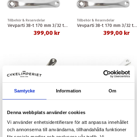
Tillbehör & Reservdelar
Tillbehör & Reservdelar
Vevparti 38-t 170 mm 3/32 tum 110 mm disc spectra
Vevparti 38-t 170 mm 3/32 tum 92 mm disc spectra
399,00 kr
399,00 kr
Samtycke
Information
Om
Denna webbplats använder cookies
Vi använder enhetsidentifierare för att anpassa innehållet
och annonserna till användarna, tillhandahålla funktioner
Tillbehör & Reservdelar
Tillbehör & Reservdelar
för sociala medier och analysera vår trafik. Vi