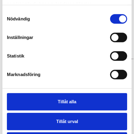
samlat i när du har använt deras tjänster.
Samtyckesval
Nödvändig
Inställningar
Hem
Hem
Statistik
Batteri bt-e6000-a för pakethållare svart 11,6 ah 418 wh shimano
Sortimentlåda 28 fack flyttbara mellanväggar
6 799,00 kr
199,00 kr
Marknadsföring
-30,00 kr
Tillåt alla
Tillåt urval