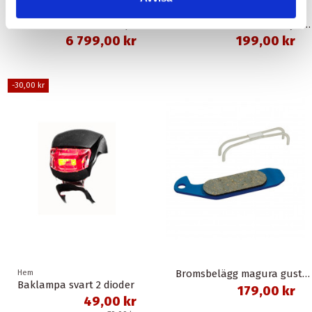
Hem
Hem
Batteri bt-e6000-a för pakethållare svart 11,6 ah 418 wh shimano
Sortimentlåda 28 fack flyttbara mellanväggar
6 799,00 kr
199,00 kr
-30,00 kr
Bromsbelägg magura gustav m organisk union
Hem
Baklampa svart 2 dioder
179,00 kr
49,00 kr