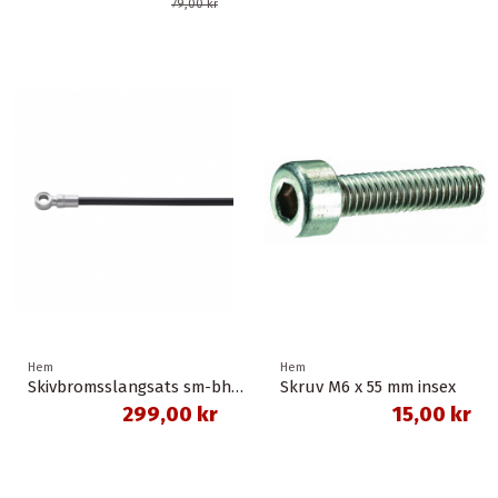
79,00 kr
Hem
Hem
Skivbromsslangsats sm-bh90-sbs 1,0 meter banjo svart shimano
Skruv M6 x 55 mm insex
299,00 kr
15,00 kr