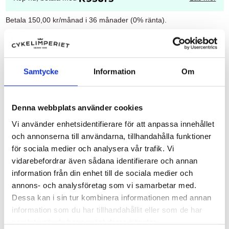
Betala 150,00 kr/månad i 36 månader (0% ränta).
Uppläggningsavgift: 495,00 kr
Administrationsavgift per månad: 49,00 kr
För 36 månader blir det totalt 228,00 kr.
Samtycke
Information
Om
Att låna kostar pengar!
Om du inte kan betala tillbaka skulden i tid riskerar
du en betalningsanmärkning. Det kan leda till
svårigheter att få hyra bostad, teckna abonnemang
Denna webbplats använder cookies
och få nya lån. För stöd, vänd dig till budget- och
skuldrådgivningen i din kommun. Kontaktuppgifter
Vi använder enhetsidentifierare för att anpassa innehållet
finns på
konsumentverket.se
.
och annonserna till användarna, tillhandahålla funktioner
för sociala medier och analysera vår trafik. Vi
vidarebefordrar även sådana identifierare och annan
information från din enhet till de sociala medier och
annons- och analysföretag som vi samarbetar med.
Produktdetaljer
Dessa kan i sin tur kombinera informationen med annan
information som du har tillhandahållit eller som de har
Referens
DBP-18
samlat i när du har använt deras tjänster.
EAN
8590966380183