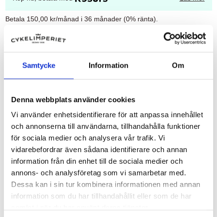
Betala 150,00 kr/månad i 36 månader (0% ränta).
Uppläggningsavgift: 495,00 kr
Administrationsavgift per månad: 49,00 kr
För 36 månader blir det totalt 168,00 kr.
Samtycke
Information
Om
Att låna kostar pengar!
Om du inte kan betala tillbaka skulden i tid riskerar
du en betalningsanmärkning. Det kan leda till
svårigheter att få hyra bostad, teckna abonnemang
Denna webbplats använder cookies
och få nya lån. För stöd, vänd dig till budget- och
skuldrådgivningen i din kommun. Kontaktuppgifter
Vi använder enhetsidentifierare för att anpassa innehållet
finns på
konsumentverket.se
.
och annonserna till användarna, tillhandahålla funktioner
för sociala medier och analysera vår trafik. Vi
vidarebefordrar även sådana identifierare och annan
information från din enhet till de sociala medier och
annons- och analysföretag som vi samarbetar med.
Beskrivning
Dessa kan i sin tur kombinera informationen med annan
information som du har tillhandahållit eller som de har
Slang 200 x 50 (7x1-3/4) vinklad bilventil
samlat i när du har använt deras tjänster.