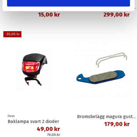
Hem
Hem
Skruv M6 x 55 mm insex
Skivbromsslangsats sm-bh90-sbs 1,0 meter banjo svart shimano
15,00 kr
299,00 kr
-30,00 kr
Bromsbelägg magura gustav m organisk union
Hem
Baklampa svart 2 dioder
179,00 kr
49,00 kr
79,00 kr