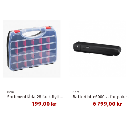
Hem
Hem
Sortimentlåda 28 fack flyttbara mellanväggar
Batteri bt-e6000-a för pakethållare svart 11,6
199,00 kr
6 799,00 kr