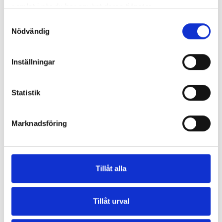
Med 40 mm bilventil.
samlat i när du har använt deras tjänster.
Från Continental.
Samtyckesval
Nödvändig
Produktdetaljer
Recensioner
(0)
Inställningar
Statistik
Andra kunder köpte även:
Marknadsföring
Tillåt alla
Tillåt urval