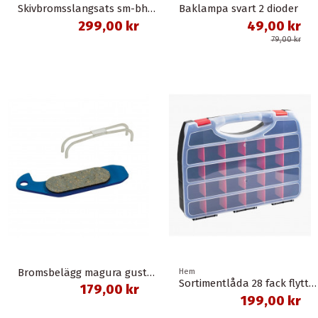
Skivbromsslangsats sm-bh90-sbs 1,0 meter banjo svart shimano
Baklampa svart 2 dioder
299,00 kr
49,00 kr
79,00 kr
Bromsbelägg magura gustav m organisk union
Hem
Sortimentlåda 28 fack flyttbara mellanväggar
179,00 kr
199,00 kr