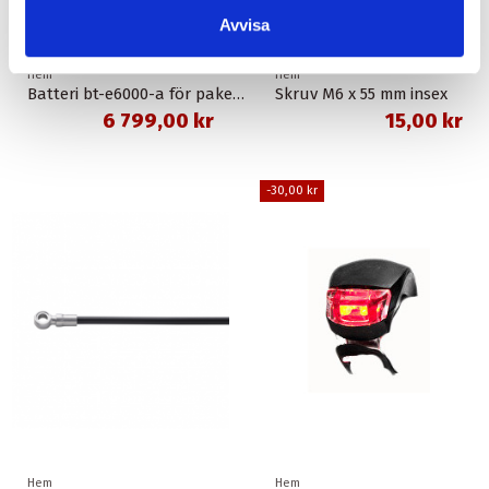
Avvisa
Hem
Hem
Batteri bt-e6000-a för pakethållare svart 11,6 ah 418 wh shimano
Skruv M6 x 55 mm insex
6 799,00 kr
15,00 kr
-30,00 kr
Hem
Hem