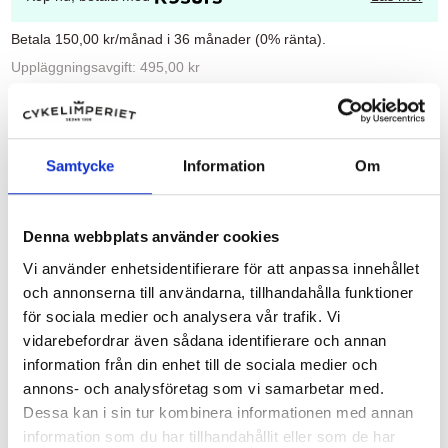
Betala 150,00 kr/månad i 36 månader (0% ränta).
Uppläggningsavgift: 495,00 kr
Administrationsavgift per månad: 49,00 kr
För 36 månader blir det totalt 168,00 kr.
Att låna kostar pengar!
Samtycke
Information
Om
Om du inte kan betala tillbaka skulden i tid riskerar
du en betalningsanmärkning. Det kan leda till
svårigheter att få hyra bostad, teckna abonnemang
och få nya lån. För stöd, vänd dig till budget- och
skuldrådgivningen i din kommun. Kontaktuppgifter
Denna webbplats använder cookies
finns på
konsumentverket.se
.
Vi använder enhetsidentifierare för att anpassa innehållet
och annonserna till användarna, tillhandahålla funktioner
för sociala medier och analysera vår trafik. Vi
vidarebefordrar även sådana identifierare och annan
information från din enhet till de sociala medier och
Beskrivning
annons- och analysföretag som vi samarbetar med.
Slang 47-62/584.
Dessa kan i sin tur kombinera informationen med annan
27,5 tum.
information som du har tillhandahållit eller som de har