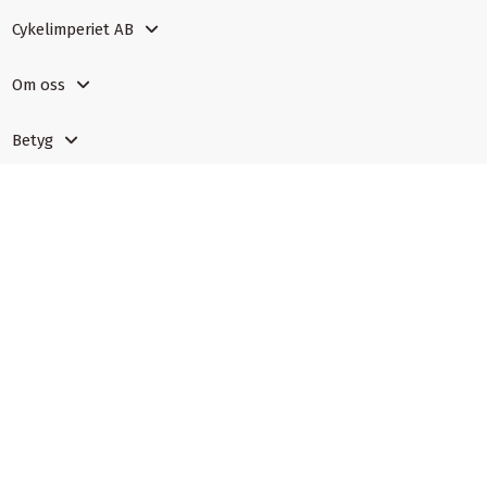
Cykelimperiet AB
Om oss
Betyg
Certifiering
Tillhörighet
Läs mer
Ångra ett köp
Spåra returstatus