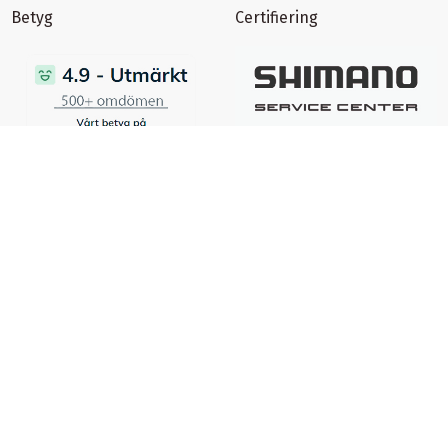
Betyg
Certifiering
certifierad ehandel
Ångra ett köp
Spåra returstatus
©
Copyright
1996-2026 - All rights reserved - Cykelimperiet AB