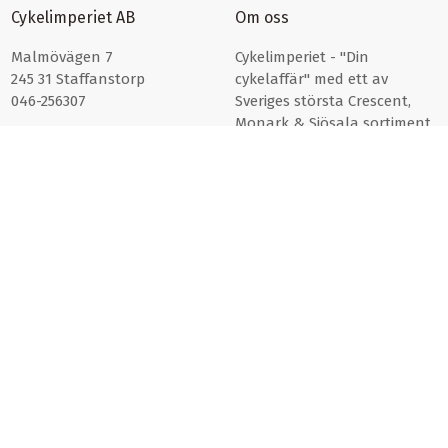
Cykelimperiet AB
Om oss
Malmövägen 7
Cykelimperiet - "Din
245 31 Staffanstorp
cykelaffär" med ett av
046-256307
Sveriges största Crescent,
Monark & Sjösala sortiment.
Läs mer om oss här >>