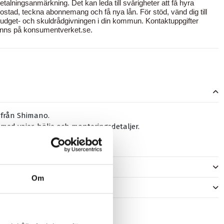
etalningsanmärkning. Det kan leda till svårigheter att få hyra
ostad, teckna abonnemang och få nya lån. För stöd, vänd dig till
udget- och skuldrådgivningen i din kommun. Kontaktuppgifter
inns på
konsumentverket.se
.
 från Shimano.
med vajer, hölje och monteringsdetaljer.
m.
er
Om
)