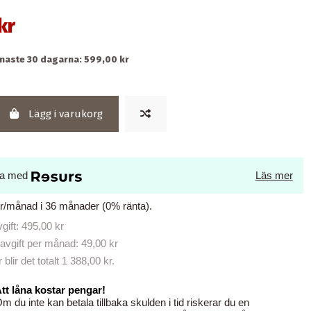
kr
enaste 30 dagarna: 599,00 kr
Lägg i varukorg
la med
Läs mer
kr/månad i 36 månader (0% ränta).
ift: 495,00 kr
avgift per månad: 49,00 kr
lir det totalt 1 388,00 kr.
tt låna kostar pengar!
m du inte kan betala tillbaka skulden i tid riskerar du en