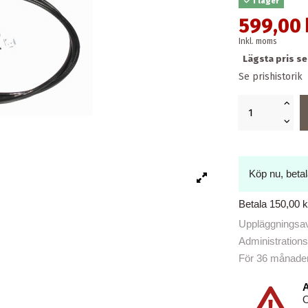
I lager
599,00 
Inkl. moms
Lägsta pris s
Se prishistorik
Köp nu, beta
Betala 150,00 
Uppläggningsavg
Administrations
För 36 månader b
A
O