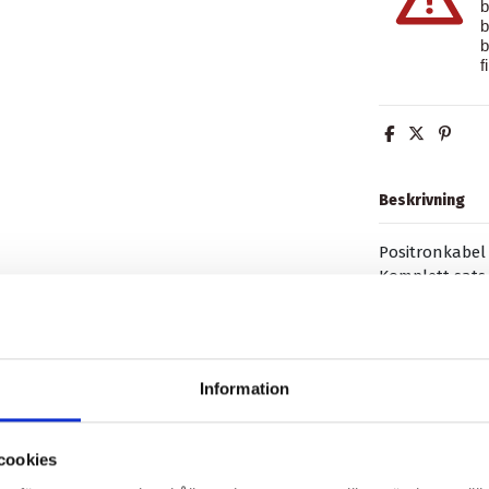
b
b
b
f
Beskrivning
Positronkabel
Komplett sats 
1800 / 1900 m
Produktdetalj
Information
Recensioner
(0
cookies