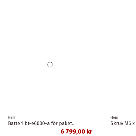
Hem
Hem
Batteri bt-e6000-a för pakethållare svart 11,6 ah 418 wh shimano
Skruv M6 x
6 799,00 kr