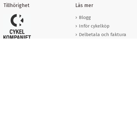
Tillhörighet
Läs mer
Blogg
Inför cykelköp
Delbetala och faktura
Förmånscyklar
Varumärken
Cookies
Om oss
Kontakta oss