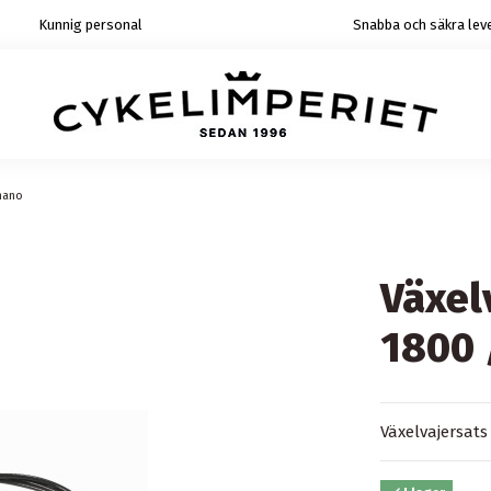
Kunnig personal
Snabba och säkra lev
imano
Växel
1800 
Växelvajersat