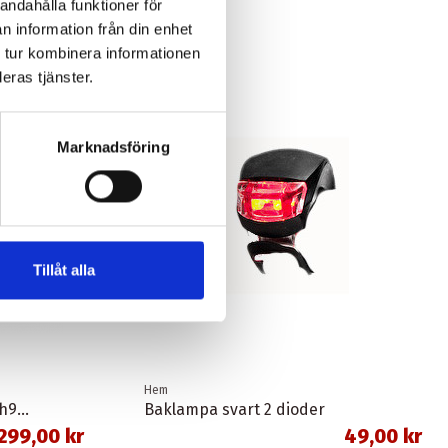
andahålla funktioner för
n information från din enhet
 tur kombinera informationen
-30,00 kr
eras tjänster.
Marknadsföring
Tillåt alla
Hem
Skivbromsslangsats sm-bh90-sbs 1,0 meter banjo svart shimano
Baklampa svart 2 dioder
299,00 kr
49,00 kr