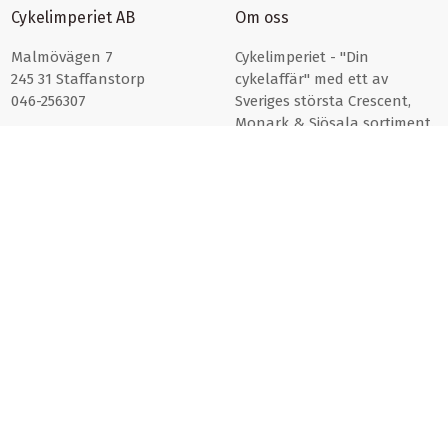
Cykelimperiet AB
Om oss
Malmövägen 7
Cykelimperiet - "Din
245 31 Staffanstorp
cykelaffär" med ett av
046-256307
Sveriges största Crescent,
Monark & Sjösala sortiment.
Läs mer om oss här >>