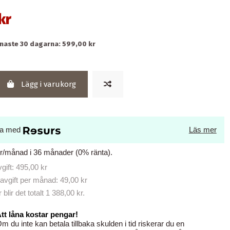
kr
enaste 30 dagarna: 599,00 kr
Lägg i varukorg
la med
Läs mer
kr/månad i 36 månader (0% ränta).
ift: 495,00 kr
avgift per månad: 49,00 kr
lir det totalt 1 388,00 kr.
tt låna kostar pengar!
m du inte kan betala tillbaka skulden i tid riskerar du en