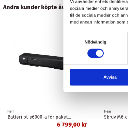
Vi använder enhetsidentifierar
Andra kunder köpte även:
sociala medier och analysera 
till de sociala medier och a
med annan information som du 
Samtyckesval
Nödvändig
Avvisa
Hem
Hem
Batteri bt-e6000-a för pakethållare svart 11,6 ah 418 wh shimano
Skruv M6 x
6 799,00 kr