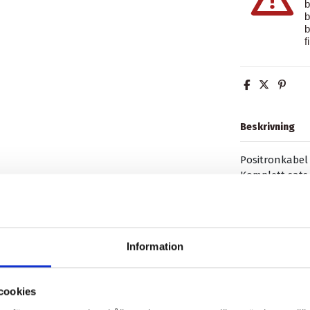
b
b
b
f
Beskrivning
Positronkabel
Komplett sats 
1750 / 1850 m
Produktdetalj
Information
Recensioner
(0
cookies