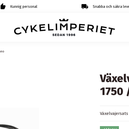
Kunnig personal
Snabba och säkra lev
ano
Växel
1750 
Växelvajersats