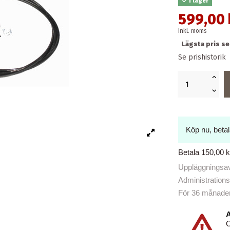
I lager
599,00 
Inkl. moms
Lägsta pris s
Se prishistorik
Köp nu, beta
Betala 150,00 
Uppläggningsavg
Administrations
För 36 månader b
A
O