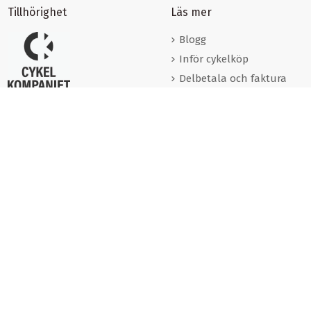
Tillhörighet
Läs mer
Blogg
Inför cykelköp
Delbetala och faktura
Förmånscyklar
Varumärken
Cookies
Om oss
Kontakta oss