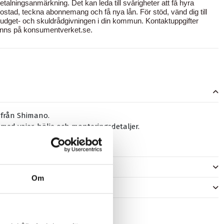
etalningsanmärkning. Det kan leda till svårigheter att få hyra
ostad, teckna abonnemang och få nya lån. För stöd, vänd dig till
udget- och skuldrådgivningen i din kommun. Kontaktuppgifter
inns på
konsumentverket.se
.
 från Shimano.
med vajer, hölje och monteringsdetaljer.
m.
er
Om
)