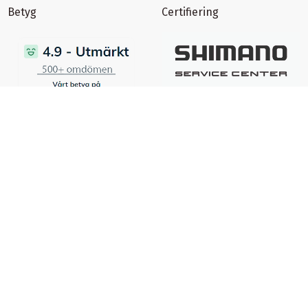
Betyg
Certifiering
certifierad ehandel
Ångra ett köp
Spåra returstatus
©
Copyright
1996-2026 - All rights reserved - Cykelimperiet AB