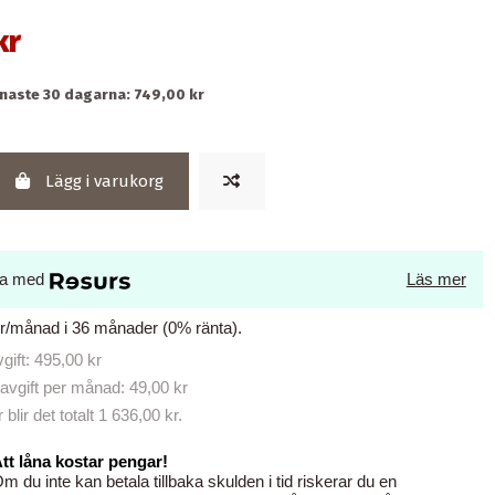
kr
enaste 30 dagarna: 749,00 kr
Lägg i varukorg
la med
Läs mer
kr/månad i 36 månader (0% ränta).
ift: 495,00 kr
avgift per månad: 49,00 kr
lir det totalt 1 636,00 kr.
tt låna kostar pengar!
m du inte kan betala tillbaka skulden i tid riskerar du en