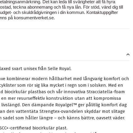
etalningsanmärkning. Det kan leda till svårigheter att få hyra
ostad, teckna abonnemang och få nya lån. För stöd, vänd dig till
udget- och skuldrådgivningen i din kommun. Kontaktuppgifter
inns på
konsumentverket.se
.
laxed svart unisex från Selle Royal.
rave kombinerar modern hållbarhet med långvarig komfort och
cyklister som rör sig lika mycket i regn som i solsken. Med en
rad biocirkulär plastbas och vår innovativa Stracciatella-foam
e en mer resurseffektiv konstruktion utan att kompromissa
r livslängd. Den dämpande Royalgel™ ger pålitlig komfort dag
dan den vattentäta Strengtex-ovandelen skyddar mot slitage
n sadel som håller längre – och känns bättre, oavsett väder.
SCC+-certifierad biocirkulär plast.