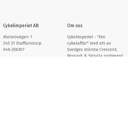
Cykelimperiet AB
Om oss
Malmövägen 7
Cykelimperiet - "Din
245 31 Staffanstorp
cykelaffär" med ett av
046-256307
Sveriges största Crescent,
Monark & Sjösala sortiment.
Läs mer om oss här >>