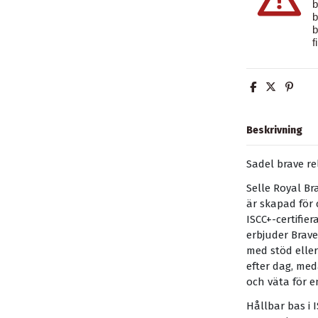
b
b
b
f
Beskrivning
Sadel brave re
Selle Royal B
är skapad för 
ISCC+-certifie
erbjuder Brav
med stöd elle
efter dag, me
och väta för e
Hållbar bas i I