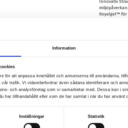
Innovativ Str
miljöpåverkan
Royalgel™ för 
Vattentätt Str
Utvecklad för 
Bekväm, stabi
användning.
Information
Specifikation:
Färg:
Black
Kön:
Unis
cookies
Vikt:
640 
Cykeltyp: Hyb
e för att anpassa innehållet och annonserna till användarna, tillh
Längd:
250 m
vår trafik. Vi vidarebefordrar även sådana identifierare och anna
Bredd:
230 m
nnons- och analysföretag som vi samarbetar med. Dessa kan i sin
Räls:
7x7 
har tillhandahållit eller som de har samlat i när du har använt d
Stoppning: Ro
Produktdetalj
Inställningar
Statistik
Recensioner
(0