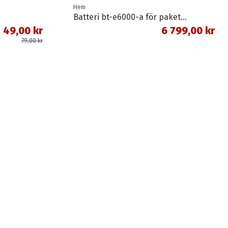
Hem
Batteri bt-e6000-a för pakethållare svart 11,6 ah 418 wh shimano
49,00 kr
6 799,00 kr
79,00 kr