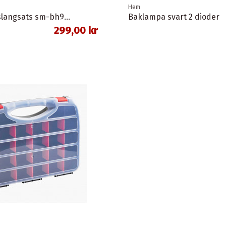
Hem
Skivbromsslangsats sm-bh90-sbs 1,0 meter banjo svart shimano
Baklampa svart 2 dioder
299,00 kr