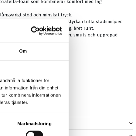
acciatella-foam som kombinerar komfort med låg
.
långvarigt stöd och minskat tryck.
engtex-överdrag ger maximal slitstyrka i tuffa stadsmiljöer.
daglig pendling och urban cykling, året runt.
l och designad för att motstå regn, smuts och upprepad
Om
ex
g
rid/Standard/Trekking
andahålla funktioner för
m
n information från din enhet
m
 tur kombinera informationen
mm
eras tjänster.
yalgel™ padding
er
Marknadsföring
)