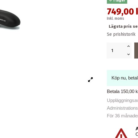
I lager
749,00 
Inkl. moms
Lägsta pris s
Se prishistorik
Köp nu, beta
Betala 150,00 
Uppläggningsavg
Administrations
För 36 månader b
A
O