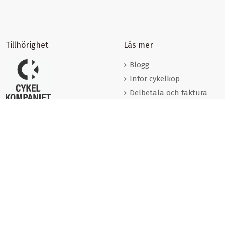
Tillhörighet
Läs mer
Blogg
Inför cykelköp
Delbetala och faktura
Förmånscyklar
Varumärken
Cookies
Om oss
Kontakta oss