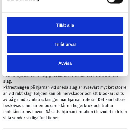
dämpningsmaterialet av expanderad polystyren (EPS) skummas
direkt in i det yttre skalet av polykarbonat (PC) – detta skapar en
hållbar och robust anslutning
Extra säker hjälm utrustad med MIPS - en rörlig del i hjälmen som
Tillåt alla
skyddar mot rotationsskador - för att ge extra hög säkerhet.
Mipstekniken skyddar hjärnan mot rotationsvåld.
Tillåt urval
Likt hjärnan själv som skyddar sig mot sneda slag genom att glida
i cerebrospinalvätskan innanför skallbenet, har hjälmen ett
rörligt ytterskal i förhållande till hjälmstommen.
När hjälmen utsätts för en smäll blir det yttre skalet rörligt och
Avvisa
dämpar då rotationskrafterna på hjärnan.
I MIPS-systemet rör sig glidskiktet 15 millimeter vid ett snett
slag.
Påfrestningen på hjärnan vid sneda slag är avsevärt mycket större
än vid rakt slag. Följden kan bli nervskador och att blodkärl slits
av på grund av utsträckningen när hjärnan roterar. Det kan lättare
beskrivas som när en boxare slår en högerkrok och träffar
motståndarens huvud. Då sätts hjärnan i rotation i huvudet och kan
slita sönder viktiga funktioner.