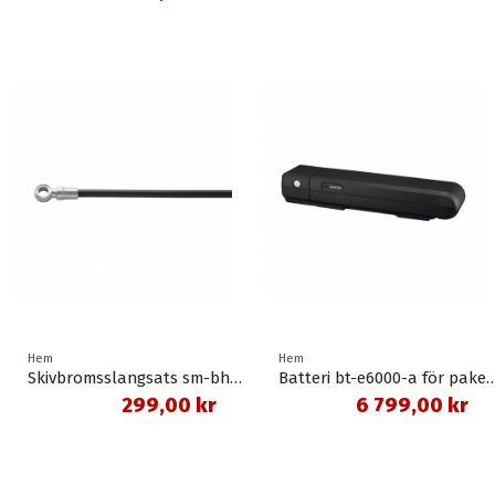
Hem
Hem
Skivbromsslangsats sm-bh90-sbs 1,0 meter banjo svart shimano
Batteri bt-e6000-a för pakethållare svart 11,6
299,00 kr
6 799,00 kr