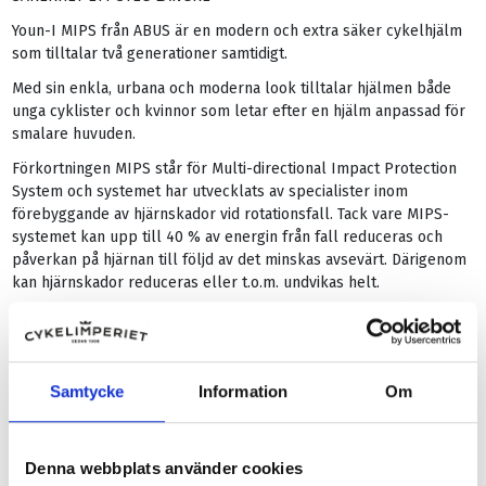
Youn-I MIPS från ABUS är en modern och extra säker cykelhjälm
som tilltalar två generationer samtidigt.
Med sin enkla, urbana och moderna look tilltalar hjälmen både
unga cyklister och kvinnor som letar efter en hjälm anpassad för
smalare huvuden.
Förkortningen MIPS står för Multi-directional Impact Protection
System och systemet har utvecklats av specialister inom
förebyggande av hjärnskador vid rotationsfall. Tack vare MIPS-
systemet kan upp till 40 % av energin från fall reduceras och
påverkan på hjärnan till följd av det minskas avsevärt. Därigenom
kan hjärnskador reduceras eller t.o.m. undvikas helt.
Mips Lager: tunt plastskal som ligger mellan den inre
vadderingen och hjälmens energiabsorberande skal för att
motverka rotationskrafter vid ett fall
Reflekterande klistermärke: för bättre synlighet i mörkret
Samtycke
Information
Om
Insektskyddsnät: håller flugor och sånt borta från huvudet utan
att påverka hjälmens ventilation
Clip-on-bakljus: fästs på hjälmens baksida och ger bättre
Denna webbplats använder cookies
synlighet