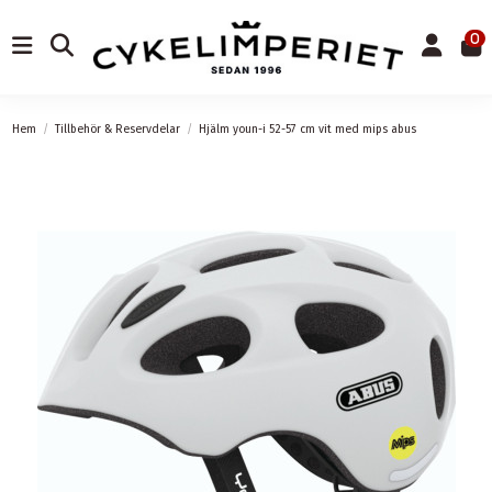
0
Hem
Tillbehör & Reservdelar
Hjälm youn-i 52-57 cm vit med mips abus