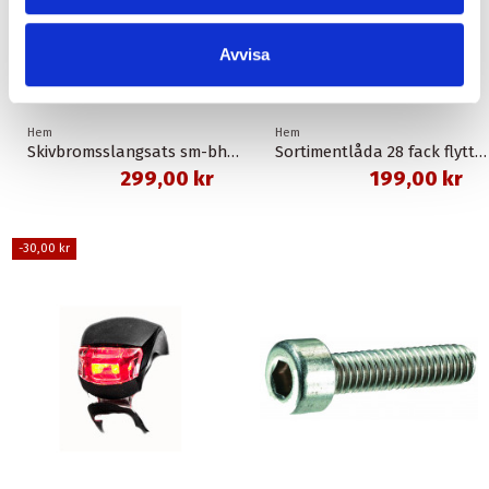
Avvisa
Hem
Hem
Skivbromsslangsats sm-bh90-sbs 1,0 meter banjo svart shimano
Sortimentlåda 28 fack flyttbara mellanväggar
299,00 kr
199,00 kr
-30,00 kr