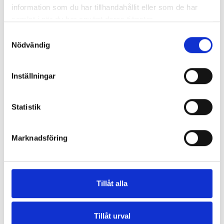
Beskrivning
information som du har tillhandahållit eller som de har
samlat i när du har använt deras tjänster.
Dynamiskt tätnings fett 29 ml från Rockshox.
Samtyckesval
Special fett för dämpade gafflar.
Nödvändig
Produktdetaljer
Inställningar
Recensioner
(0)
Statistik
Andra kunder köpte även:
Marknadsföring
Tillåt alla
Tillåt urval