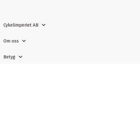
Cykelimperiet AB
Om oss
Betyg
Certifiering
Tillhörighet
Läs mer
Ångra ett köp
Spåra returstatus