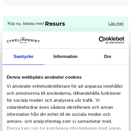
Köp nu, betala med
Läs mer
Betala 150,00 kr/månad i 36 månader (0% ränta).
Uppläggningsavgift: 495,00 kr
Administrationsavgift per månad: 49,00 kr
Samtycke
Information
Om
För 36 månader blir det totalt 218,00 kr.
Att låna kostar pengar!
Om du inte kan betala tillbaka skulden i tid riskerar
Denna webbplats använder cookies
du en betalningsanmärkning. Det kan leda till
svårigheter att få hyra bostad, teckna abonnemang
Vi använder enhetsidentifierare för att anpassa innehållet
och få nya lån. För stöd, vänd dig till budget- och
och annonserna till användarna, tillhandahålla funktioner
skuldrådgivningen i din kommun. Kontaktuppgifter
finns på
konsumentverket.se
.
för sociala medier och analysera vår trafik. Vi
vidarebefordrar även sådana identifierare och annan
information från din enhet till de sociala medier och
annons- och analysföretag som vi samarbetar med.
Dessa kan i sin tur kombinera informationen med annan