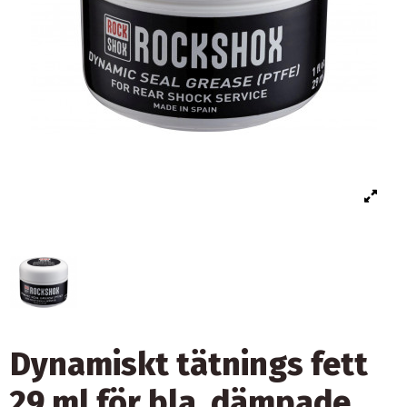
Dynamiskt tätnings fett
29 ml för bla. dämpade