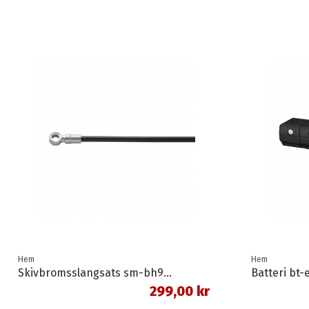
Hem
Hem
Skivbromsslangsats sm-bh90-sbs 1,0 meter banjo svart shimano
299,00 kr