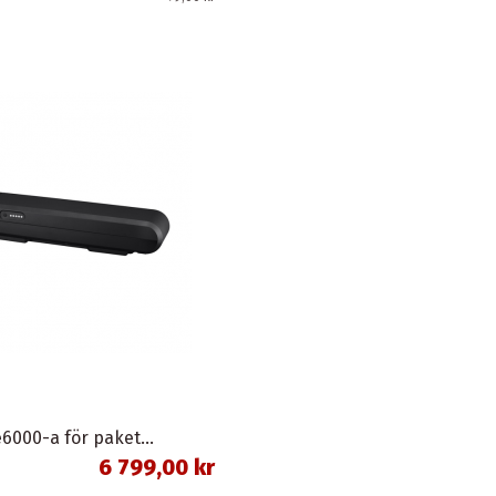
Batteri bt-e6000-a för pakethållare svart 11,6 ah 418 wh shimano
6 799,00 kr