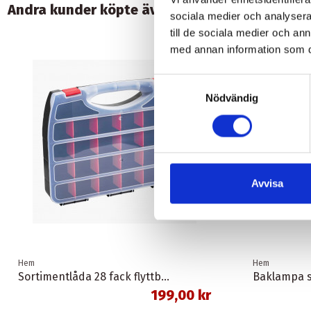
Andra kunder köpte även:
sociala medier och analysera 
till de sociala medier och a
-30,00 kr
med annan information som du 
Samtyckesval
Nödvändig
Avvisa
Hem
Hem
Sortimentlåda 28 fack flyttbara mellanväggar
Baklampa s
199,00 kr