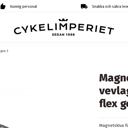
Kunnig personal
Snabba och säkra lev
 gen 3
Magne
vevla
flex g
Magnetskiva fö