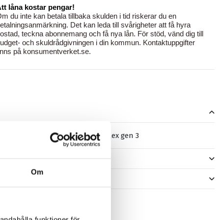
tt låna kostar pengar!
m du inte kan betala tillbaka skulden i tid riskerar du en
etalningsanmärkning. Det kan leda till svårigheter att få hyra
ostad, teckna abonnemang och få nya lån. För stöd, vänd dig till
udget- och skuldrådgivningen i din kommun. Kontaktuppgifter
inns på
konsumentverket.se
.
r vevlagersensor för cargobike flex gen 3
er
Om
)
andahålla funktioner för