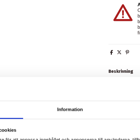
A
O
b
b
b
f
Beskrivning
Magnetskiva fö
Produktdetalj
Information
Recensioner
(0
cookies
e för att anpassa innehållet och annonserna till användarna, tillh