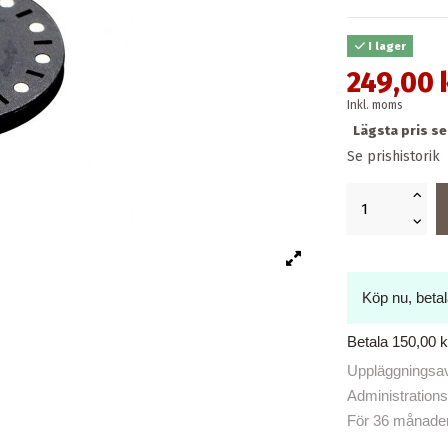
I lager
249,00 
Inkl. moms
Lägsta pris s
Se prishistorik
Köp nu, beta
Betala 150,00 
Uppläggningsavg
Administrations
För 36 månader b