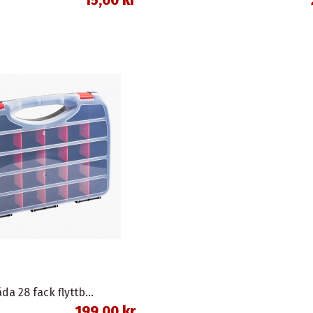
Sortimentlåda 28 fack flyttbara mellanväggar
199,00 kr