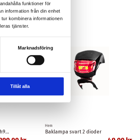
andahålla funktioner för
n information från din enhet
 tur kombinera informationen
eras tjänster.
-30,00 kr
Marknadsföring
Tillåt alla
Hem
Skivbromsslangsats sm-bh90-sbs 1,0 meter banjo svart shimano
Baklampa svart 2 dioder
299,00 kr
49,00 kr