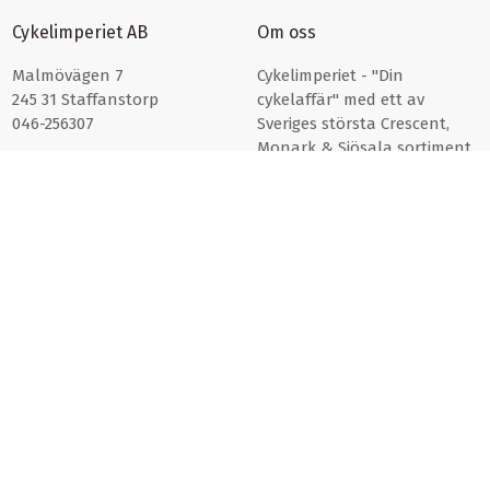
Cykelimperiet AB
Om oss
Malmövägen 7
Cykelimperiet - "Din
245 31 Staffanstorp
cykelaffär" med ett av
046-256307
Sveriges största Crescent,
Monark & Sjösala sortiment.
Läs mer om oss här >>