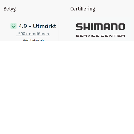
Betyg
Certifiering
certifierad ehandel
Ångra ett köp
Spåra returstatus
©
Copyright
1996-2026 - All rights reserved - Cykelimperiet AB