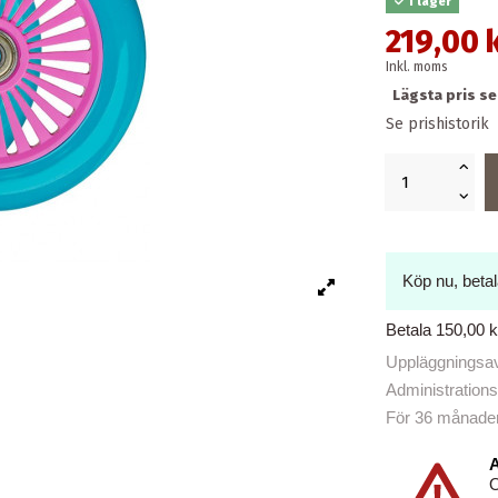
I lager
219,00 
Inkl. moms
Lägsta pris se
Se prishistorik
Köp nu, beta
Betala 150,00 
Uppläggningsavg
Administrations
För 36 månader b
A
O