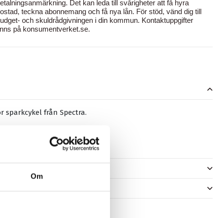
etalningsanmärkning. Det kan leda till svårigheter att få hyra
ostad, teckna abonnemang och få nya lån. För stöd, vänd dig till
udget- och skuldrådgivningen i din kommun. Kontaktuppgifter
inns på
konsumentverket.se
.
r sparkcykel från Spectra.
88a pu gummi, abec-5 lager.
er
Om
)