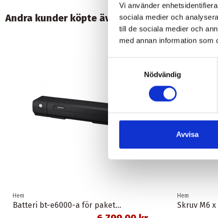
Vi använder enhetsidentifierar
Andra kunder köpte även:
sociala medier och analysera 
till de sociala medier och a
med annan information som du 
Samtyckesval
Nödvändig
Avvisa
Hem
Hem
Batteri bt-e6000-a för pakethållare svart 11,6 ah 418 wh shimano
Skruv M6 x
6 799,00 kr