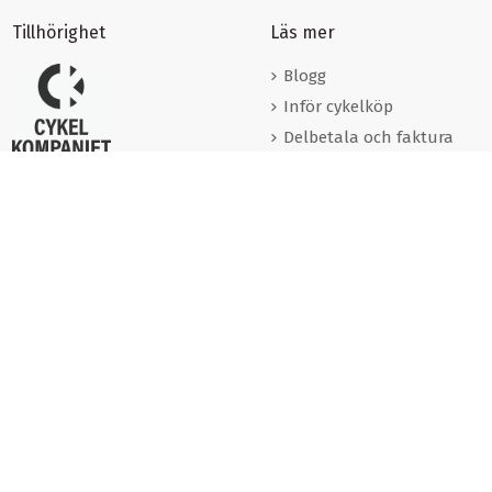
Tillhörighet
Läs mer
Blogg
Inför cykelköp
Delbetala och faktura
Förmånscyklar
Varumärken
Cookies
Om oss
Kontakta oss