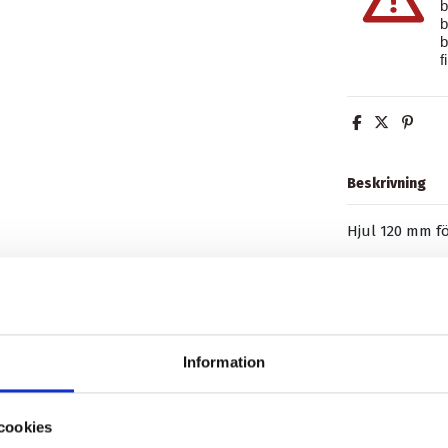
b
b
b
f
Beskrivning
Hjul 120 mm fö
Nylon fälg m. 
Produktdetalj
Information
Recensioner
(0
cookies