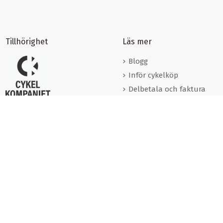
Tillhörighet
Läs mer
Blogg
Inför cykelköp
Delbetala och faktura
Förmånscyklar
Varumärken
Cookies
Om oss
Kontakta oss