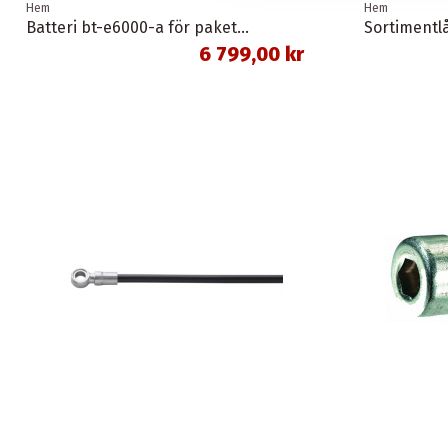
Hem
Hem
Batteri bt-e6000-a för pakethållare svart 11,6 ah 418 wh shimano
6 799,00 kr