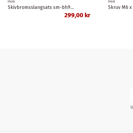
Hem
Hem
Skivbromsslangsats sm-bh90-sbs 1,0 meter banjo svart shimano
Skruv M6 x
299,00 kr
S