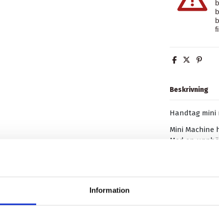
b
b
b
f
Beskrivning
Handtag mini 
Mini Machine h
Med en upphöj
ett tunt grepp
Mått 105 x 30,
Vikt 71 gram.
Information
Produktdetalj
Recensioner
(0