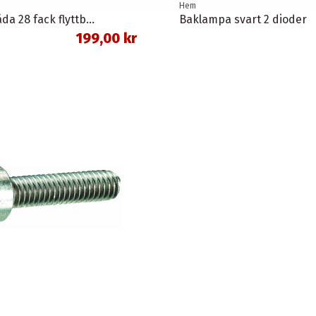
Hem
Sortimentlåda 28 fack flyttbara mellanväggar
Baklampa svart 2 dioder
199,00 kr