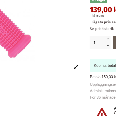
I lager
139,00 
Inkl. moms
Lägsta pris se
Se prishistorik
Köp nu, beta
Betala 150,00 
Uppläggningsavg
Administrations
För 36 månader b
A
O