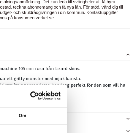
etalningsanmärkning. Det kan leda till svårigheter att få hyra
ostad, teckna abonnemang och få nya lån. För stöd, vänd dig till
udget- och skuldrådgivningen i din kommun. Kontaktuppgifter
inns på
konsumentverket.se
.
machine 105 mm rosa från Lizard skins.
ar ett gritty mönster med mjuk känsla.
d struktur passar detta handtag perfekt för den som vill ha
 eller har små händer.
5mm.
Om
er
)