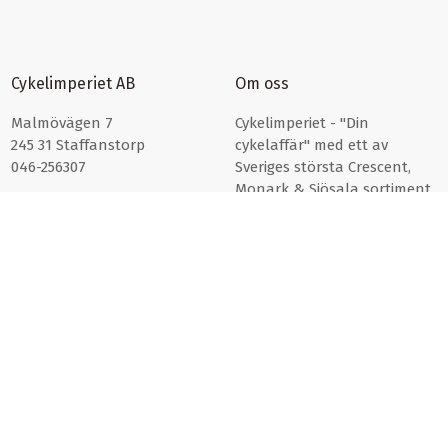
Cykelimperiet AB
Om oss
Malmövägen 7
Cykelimperiet - "Din
245 31 Staffanstorp
cykelaffär" med ett av
046-256307
Sveriges största Crescent,
Monark & Sjösala sortiment.
Läs mer om oss här >>