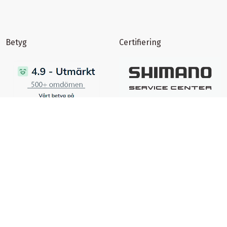
Betyg
Certifiering
certifierad ehandel
Ångra ett köp
Spåra returstatus