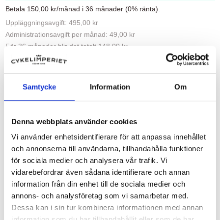
Betala 150,00 kr/månad i 36 månader (0% ränta).
Uppläggningsavgift: 495,00 kr
Administrationsavgift per månad: 49,00 kr
För 36 månader blir det totalt 148,00 kr.
Att låna kostar pengar!
Om du inte kan betala tillbaka skulden i tid riskerar
du en betalningsanmärkning. Det kan leda till
Samtycke
Information
Om
svårigheter att få hyra bostad, teckna abonnemang
och få nya lån. För stöd, vänd dig till budget- och
skuldrådgivningen i din kommun. Kontaktuppgifter
finns på
konsumentverket.se
.
Denna webbplats använder cookies
Vi använder enhetsidentifierare för att anpassa innehållet
och annonserna till användarna, tillhandahålla funktioner
för sociala medier och analysera vår trafik. Vi
Beskrivning
vidarebefordrar även sådana identifierare och annan
information från din enhet till de sociala medier och
Handtag anpassade för barn.
annons- och analysföretag som vi samarbetar med.
Omkullkörningsskydd i ändarna.
Dessa kan i sin tur kombinera informationen med annan
Total längd: 110 mm.
information som du har tillhandahållit eller som de har