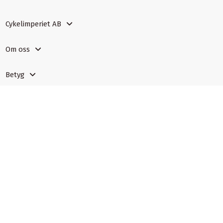
Cykelimperiet AB
Om oss
Betyg
Certifiering
Tillhörighet
Läs mer
Ångra ett köp
Spåra returstatus