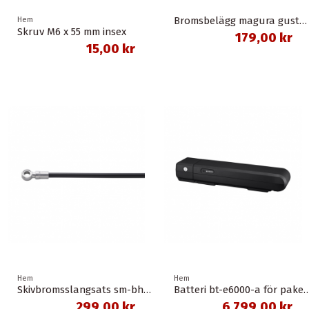
Bromsbelägg magura gustav m organisk union
Hem
Skruv M6 x 55 mm insex
179,00 kr
15,00 kr
Hem
Hem
Skivbromsslangsats sm-bh90-sbs 1,0 meter banjo svart shimano
Batteri bt-e6000-a för pakethållare svart 11,6
299,00 kr
6 799,00 kr