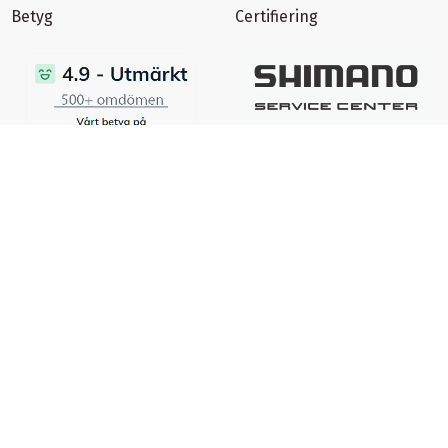
Betyg
Certifiering
certifierad ehandel
Ångra ett köp
Spåra returstatus
©
Copyright
1996-2026 - All rights reserved - Cykelimperiet AB