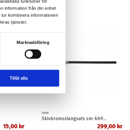
andahålla funktioner för
n information från din enhet
 tur kombinera informationen
eras tjänster.
Marknadsföring
Tillåt alla
Hem
Skivbromsslangsats sm-bh90-sbs 1,0 meter banjo svart shimano
15,00 kr
299,00 kr