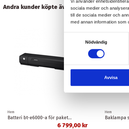
Vi använder enhetsidentifierar
Andra kunder köpte även:
sociala medier och analysera 
till de sociala medier och a
-30,00 kr
med annan information som du 
Samtyckesval
Nödvändig
Avvisa
Hem
Hem
Batteri bt-e6000-a för pakethållare svart 11,6 ah 418 wh shimano
Baklampa s
6 799,00 kr