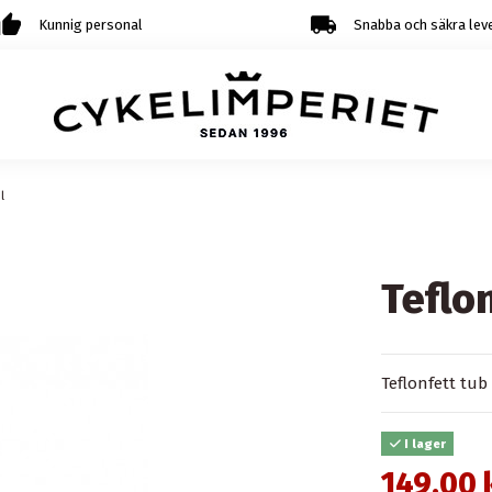
Kunnig personal
Snabba och säkra lev
l
Teflo
Teflonfett tub
I lager
149,00 