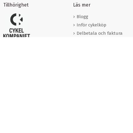
Tillhörighet
Läs mer
Blogg
Inför cykelköp
Delbetala och faktura
Förmånscyklar
Varumärken
Cookies
Om oss
Kontakta oss