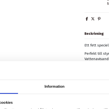
f
Beskrivning
Ett fett specie
Perfekt till st
Vattenavisande
-30°/+130°
Tuben är även 
Produktdetalj
Information
Recensioner
(0
cookies