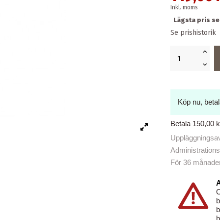
Inkl. moms
Lägsta pris s
Se prishistorik
Köp nu, beta
Betala 150,00 
Uppläggningsavg
Administrations
För 36 månader b
A
O
b
b
b