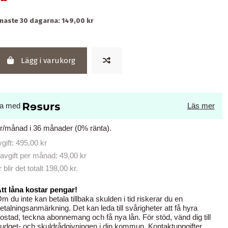
enaste 30 dagarna: 149,00 kr
Lägg i varukorg
la med
Läs mer
kr/månad i 36 månader (0% ränta).
ift: 495,00 kr
avgift per månad: 49,00 kr
lir det totalt 198,00 kr.
tt låna kostar pengar!
m du inte kan betala tillbaka skulden i tid riskerar du en
etalningsanmärkning. Det kan leda till svårigheter att få hyra
ostad, teckna abonnemang och få nya lån. För stöd, vänd dig till
udget- och skuldrådgivningen i din kommun. Kontaktuppgifter