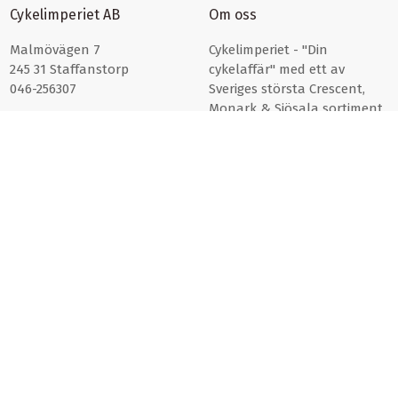
Cykelimperiet AB
Om oss
Malmövägen 7
Cykelimperiet - "Din
245 31 Staffanstorp
cykelaffär" med ett av
046-256307
Sveriges största Crescent,
Monark & Sjösala sortiment.
Läs mer om oss här >>