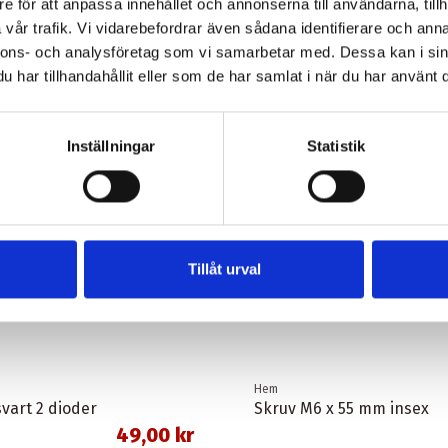
e för att anpassa innehållet och annonserna till användarna, tillh
vår trafik. Vi vidarebefordrar även sådana identifierare och anna
nnons- och analysföretag som vi samarbetar med. Dessa kan i sin
har tillhandahållit eller som de har samlat i när du har använt d
Inställningar
Statistik
Tillåt urval
Hem
vart 2 dioder
Skruv M6 x 55 mm insex
49,00 kr