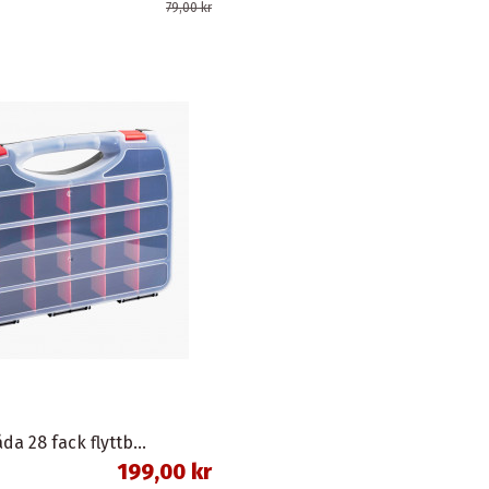
79,00 kr
Sortimentlåda 28 fack flyttbara mellanväggar
199,00 kr